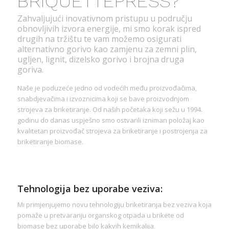
BRIQUETTEPRESS?
Zahvaljujući inovativnom pristupu u području
obnovljivih izvora energije, mi smo korak ispred
drugih na tržištu te vam možemo osigurati
alternativno gorivo kao zamjenu za zemni plin,
ugljen, lignit, dizelsko gorivo i brojna druga
goriva.
Naše je poduzeće jedno od vodećih među proizvođačima,
snabdjevačima i izvoznicima koji se bave proizvodnjom
strojeva za briketiranje. Od naših početaka koji sežu u 1994.
godinu do danas uspješno smo ostvarili izniman položaj kao
kvalitetan proizvođač strojeva za briketiranje i postrojenja za
briketiranje biomase.
Tehnologija bez uporabe veziva:
Mi primjenjujemo novu tehnologiju briketiranja bez veziva koja
pomaže u pretvaranju organskog otpada u brikete od
biomase bez uporabe bilo kakvih kemikalija.