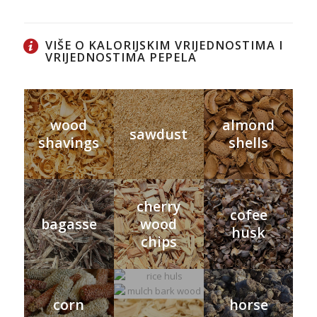
VIŠE O KALORIJSKIM VRIJEDNOSTIMA I
VRIJEDNOSTIMA PEPELA
wood
almond
sawdust
shavings
shells
cherry
cofee
bagasse
wood
husk
chips
rice huls
corn
horse
mulch