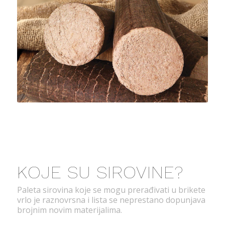
KOJE SU SIROVINE?
Paleta sirovina koje se mogu prerađivati u brikete
vrlo je raznovrsna i lista se neprestano dopunjava
brojnim novim materijalima.