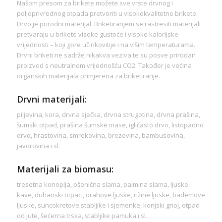
Našom presom za brikete možete sve vrste drvnog i
poljoprivrednog otpada pretvoriti u visokokvalitetne brikete.
Drvo je prirodni materijal. Briketiranjem se rastresiti materijali
pretvaraju u brikete visoke gustoće i visoke kalorijske
vrijednosti – koji gore učinkovitije i na višim temperaturama.
Drvni briketi ne sadrže nikakva veziva te su posve prirodan
proizvod s neutralnom vrijednošću CO2. Također je većina
organskih materijala primjerena za briketiranje.
Drvni materijali:
piljevina, kora, drvna sječka, drvna strugotina, drvna prašina,
šumski otpad, prašina šumske mase, igličasto drvo, listopadno
drvo, hrastovina, smrekovina, brezovina, bambusovina,
javorovina i sl.
Materijali za biomasu:
tresetna konoplja, pšenična slama, palmina slama, ljuske
kave, duhanski otpaci, orahove ljuske, rižine ljuske, bademove
ljuske, suncokretove stabljike i sjemenke, konjski gnoj, otpad
od jute, šećerna trska, stabljike pamuka i sl.