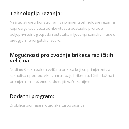
Tehnologija rezanja:
Naši su strojevi konstruirani za primjenu tehnologije rezanja
koja osigurava veću učinkovitost u postupku prerade
poljoprivrednog otpada i ostataka mljevenja šumske mase u
biougljen i energetske izvore.
Mogućnosti proizvodnje briketa različitih
veličina:
Nudimo široku paletu veličina briketa koji su primjereni za
raznoliku uporabu. Ako vam trebaju briketi različitih dužina i
promjera, mi možemo zadovoljiti vaše zahtjeve.
Dodatni program:
Drobilica biomase i rotacijska turbo sušilica.