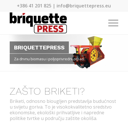
+386 41 201 825 | info@briquettepress.eu
BRIQUETTEPRESS
Za drvnu biomasu i poljoprivredni otpad.
ZAŠTO BRIKETI?
Briketi, odnosno biougljen predstavlja budućnost
u svijetu goriva. To je visokokvalitetno sredstvo
ekonomske, ekološki prihvatljive i napredne
politike tvrtke u području zaštite okoliša.